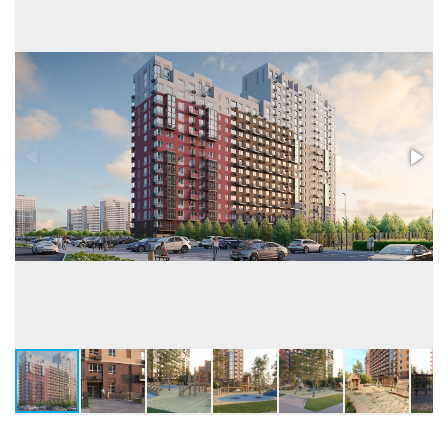
грузопасс.
Высота потолков, м
2,73-3,0
Застройщик:
ООО СЗ МЕРИДИАН ВОСТОК (Меридиан)
Телефон консультанта
• ВЫБРАТЬ КВАРТИРУ