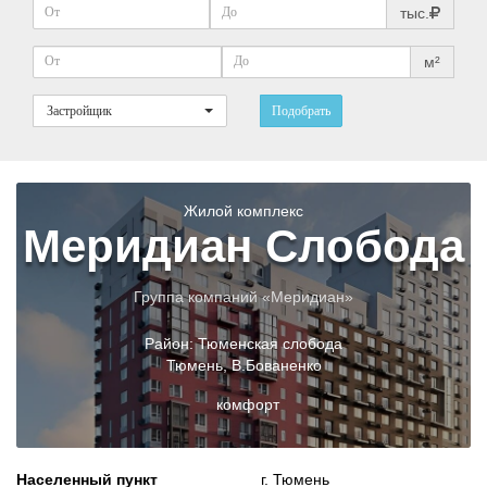
тыс.
м²
Застройщик
Подобрать
Жилой комплекс
Меридиан Слобода
Группа компаний «Меридиан»
Район:
Тюменская слобода
Тюмень
,
В.Бованенко
комфорт
Населенный пункт
г. Тюмень