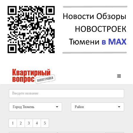
Город Тюмень
Район
1
2
3
4
5