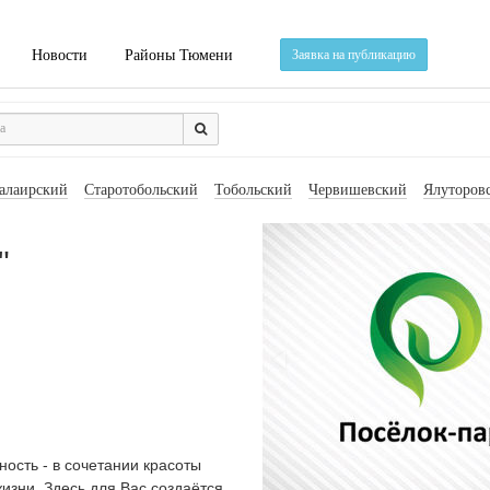
Новости
Районы Тюмени
Заявка на публикацию
алаирский
Старотобольский
Тобольский
Червишевский
Ялуторов
"
ность - в сочетании красоты
изни. Здесь для Вас создаётся