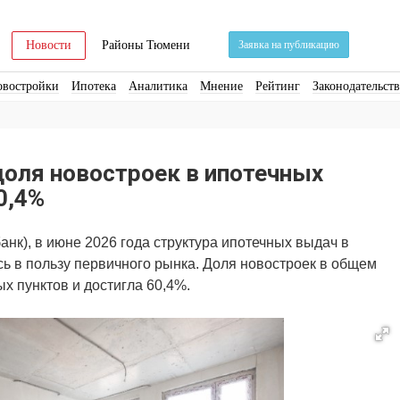
Новости
Районы Тюмени
Заявка на публикацию
овостройки
Ипотека
Аналитика
Мнение
Рейтинг
Законодательст
ра
Стройматериалы
Соцкультбыт
КРТ
ЖКХ
Земля
ИЖС
Торги
доля новостроек в ипотечных
0,4%
нк), в июне 2026 года структура ипотечных выдач в
ь в пользу первичного рынка. Доля новостроек в общем
х пунктов и достигла 60,4%.