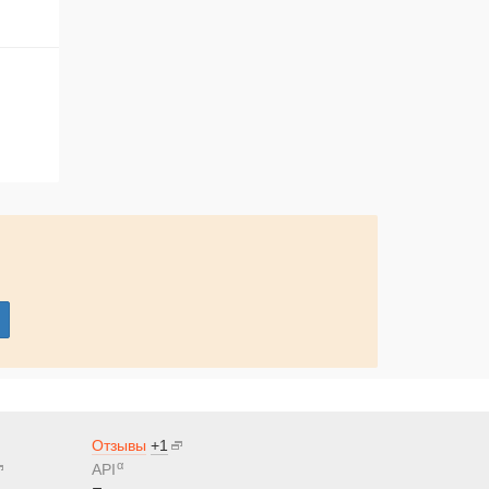
Отзывы
+1
α
API