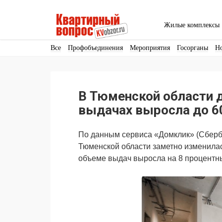
Жилые комплексы
Все
Профобъединения
Мероприятия
Госорганы
Н
Кадры
Инфраструктура
Благоустройство
Архитекту
Аренда
Продвижение
Поздравляем
В Тюменской области 
Ещё
выдачах выросла до 6
По данным сервиса «Домклик» (Сберба
Тюменской области заметно изменилас
объеме выдач выросла на 8 процентны