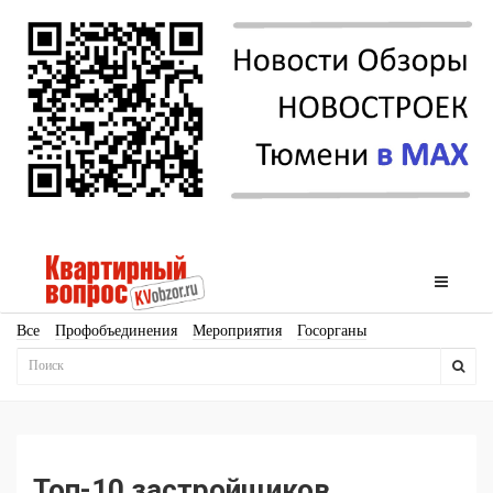
Все
Профобъединения
Мероприятия
Госорганы
Новостройки
Ипотека
Аналитика
Мнение
Рейтинг
Законодательство
Госпрограммы
Кадры
Инфраструктура
Благоустройство
Архитектура
Стройматериалы
Соцкультбыт
КРТ
ЖКХ
Земля
ИЖС
Торги
Бизнес-квадраты
Аренда
Топ-10 застройщиков