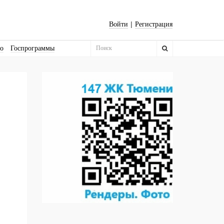
|
Войти
Регистрация
во
Госпрограммы
Бизнес-квадраты