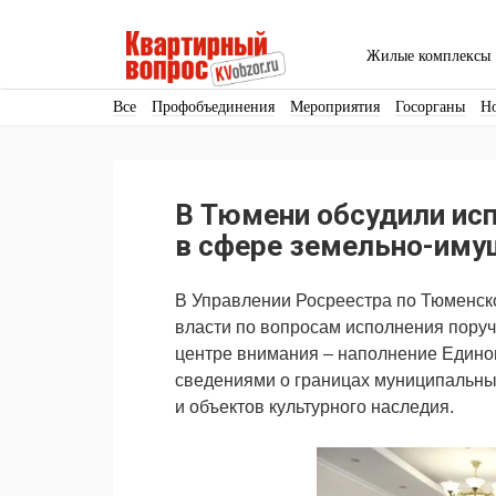
Жилые комплексы
Все
Профобъединения
Мероприятия
Госорганы
Н
Кадры
Инфраструктура
Благоустройство
Архитекту
Аренда
Продвижение
Поздравляем
В Тюмени обсудили ис
Ещё
в сфере земельно-иму
В Управлении Росреестра по Тюменск
власти по вопросам исполнения поруч
центре внимания – наполнение Едино
сведениями о границах муниципальных
и объектов культурного наследия.