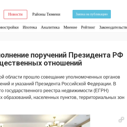
Новости
Районы Тюмени
Заявка на публикацию
овостройки
Ипотека
Аналитика
Мнение
Рейтинг
Законодательст
ра
Стройматериалы
Соцкультбыт
КРТ
ЖКХ
Земля
ИЖС
Торги
полнение поручений Президента РФ
щественных отношений
ой области прошло совещание уполномоченных органов
ений и указаний Президента Российской Федерации. В
го государственного реестра недвижимости (ЕГРН)
 образований, населенных пунктов, территориальных зон