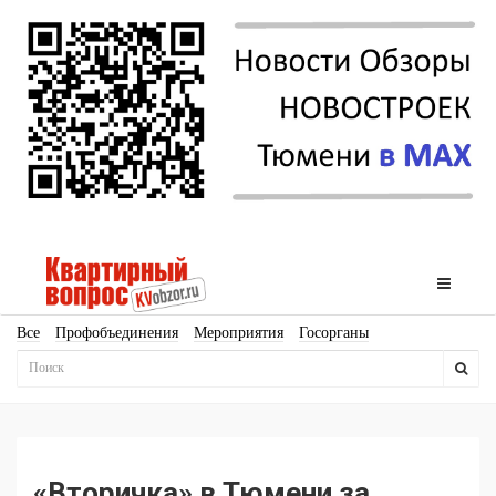
Все
Профобъединения
Мероприятия
Госорганы
Новостройки
Ипотека
Аналитика
Мнение
Рейтинг
Законодательство
Госпрограммы
Кадры
Инфраструктура
Благоустройство
Архитектура
Стройматериалы
Соцкультбыт
КРТ
ЖКХ
Земля
ИЖС
Торги
Бизнес-квадраты
Аренда
«Вторичка» в Тюмени за