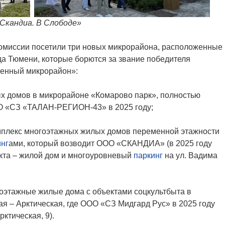
Скандиа. В Слободе»
комиссии посетили три новых микрорайона, расположенные
да Тюмени, которые борются за звание победителя
оенный микрорайон»:
х домов в микрорайоне «Комарово парк», полностью
О «СЗ «ТАЛАН-РЕГИОН-43» в 2025 году;
мплекс многоэтажных жилых домов переменной этажности
инг
ами, который возводит ООО «СКАНДИА» (в 2025 году
кта – жилой дом и многоуровневый
паркинг
на ул. Вадима
оэтажные жилые дома с объектами соцкультбыта в
ая – Арктическая, где ООО «СЗ Мидгард Рус» в 2025 году
рктическая, 9).