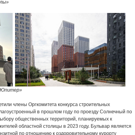
алы»
 «Юпитер»
тили члены Оргкомитета конкурса строительных
благоустроенный в прошлом году по проезду Солнечный по
выбору общественных территорий, планируемых к
жителей областной столицы в 2023 году. Бульвар является
анзитной по отношению к оздоровительному курорту