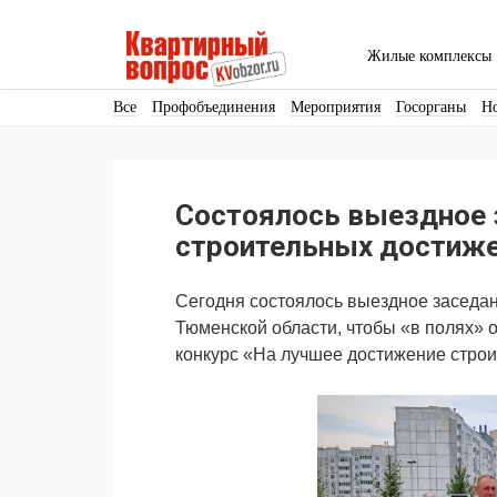
Жилые комплексы
Все
Профобъединения
Мероприятия
Госорганы
Н
Кадры
Инфраструктура
Благоустройство
Архитекту
Аренда
Продвижение
Поздравляем
Состоялось выездное 
Ещё
строительных достиже
Сегодня состоялось выездное заседан
Тюменской области, чтобы «в полях» 
конкурс «На лучшее достижение строи