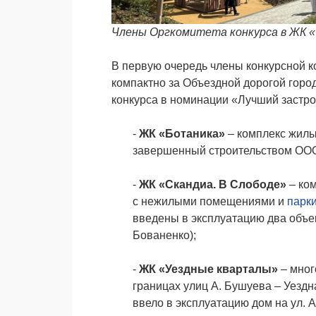
Члены Оргкомитета конкурса в ЖК «
В первую очередь члены конкурсной 
компактно за Объездной дорогой горо
конкурса в номинации «Лучший застр
-
ЖК «Ботаника»
– комплекс жилы
завершенный строительством ОО
-
ЖК «Скандиа. В Слободе»
–
ко
с нежилыми помещениями и
парк
введены в эксплуатацию два объе
Бованенко);
-
ЖК «Уездные кварталы»
–
мног
границах улиц А. Бушуева – Уездн
ввело в эксплуатацию дом на ул. А