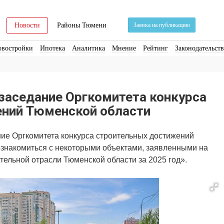
Новости
Районы Тюмени
Заявка на публикацию
овостройки
Ипотека
Аналитика
Мнение
Рейтинг
Законодательст
ра
Стройматериалы
Соцкультбыт
КРТ
ЖКХ
Земля
ИЖС
Торги
заседание Оргкомитета конкурса
ний Тюменской области
ие Оргкомитета конкурса строительных достижений
ознакомиться с некоторыми объектами, заявленными на
тельной отрасли Тюменской области за 2025 год».