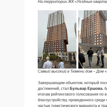
На территории ЖК «Уездные кварт
Самый высокий в Тюмени дом – Дом
Завершающим объектом, который посе
достижений, стал
Бульвар Ершова
, 
итогам рейтингового голосования по 
благоустройству, проведенного среди 
частью туристического маршрута и тр