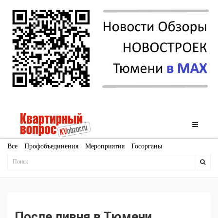
Все
Профобъединения
Мероприятия
Госорганы
Новостройки
Ипотека
Аналитика
Мнение
Рейтинг
Законодательство
Госпрограммы
Кадры
Инфраструктура
Благоустройство
Архитектура
Стройматериалы
Соцкультбыт
КРТ
ЖКХ
Земля
ИЖС
Торги
Бизнес-квадраты
Аренда
После ливня в Тюмени