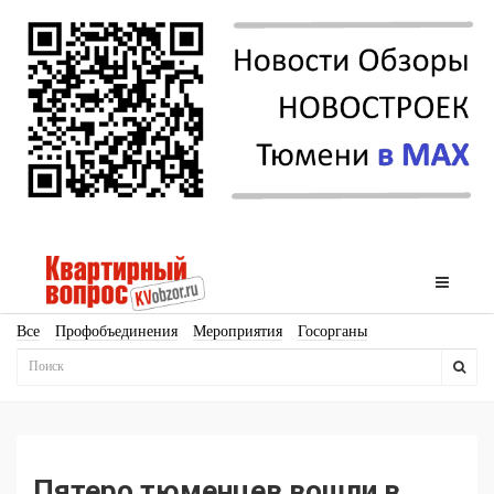
Все
Профобъединения
Мероприятия
Госорганы
Новостройки
Ипотека
Аналитика
Мнение
Рейтинг
Законодательство
Госпрограммы
Кадры
Инфраструктура
Благоустройство
Архитектура
Стройматериалы
Соцкультбыт
КРТ
ЖКХ
Земля
ИЖС
Торги
Бизнес-квадраты
Аренда
Пятеро тюменцев вошли в