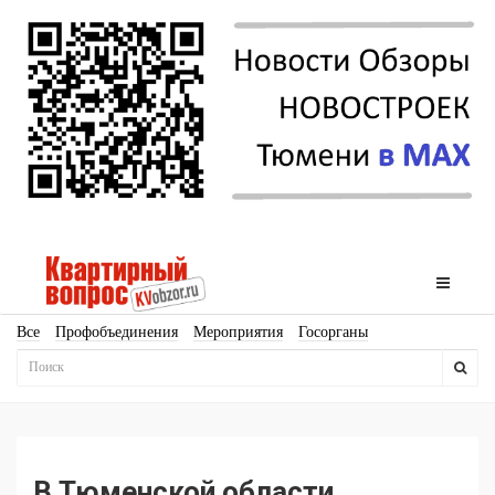
Все
Профобъединения
Мероприятия
Госорганы
Новостройки
Ипотека
Аналитика
Мнение
Рейтинг
Законодательство
Госпрограммы
Кадры
Инфраструктура
Благоустройство
Архитектура
Стройматериалы
Соцкультбыт
КРТ
ЖКХ
Земля
ИЖС
Торги
Бизнес-квадраты
Аренда
В Тюменской области