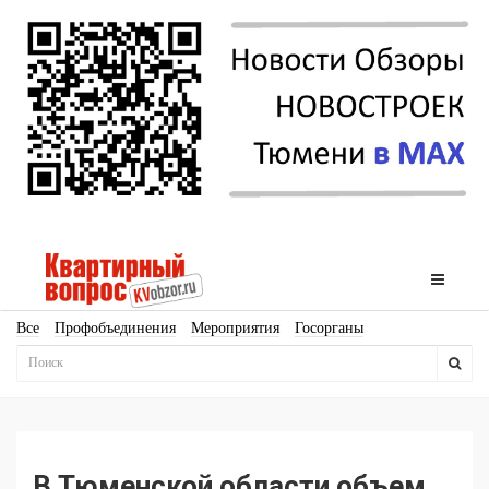
Все
Профобъединения
Мероприятия
Госорганы
Новостройки
Ипотека
Аналитика
Мнение
Рейтинг
Законодательство
Госпрограммы
Кадры
Инфраструктура
Благоустройство
Архитектура
Стройматериалы
Соцкультбыт
КРТ
ЖКХ
Земля
ИЖС
Торги
Бизнес-квадраты
Аренда
В Тюменской области объем