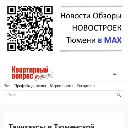
Все
Профобъединения
Мероприятия
Госорганы
Новостройки
Ипотека
Аналитика
Мнение
Рейтинг
Законодательство
Госпрограммы
Кадры
Инфраструктура
Благоустройство
Архитектура
Стройматериалы
Соцкультбыт
КРТ
ЖКХ
Земля
ИЖС
Торги
Бизнес-квадраты
Аренда
Таунхаусы в Тюменской