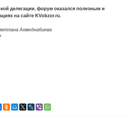
кой делегации, форум оказался полезным и
циях на сайте KVobzor.
ru
.
Светлана Ахмеднабиева
Р