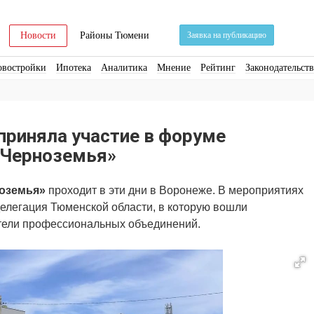
Новости
Районы Тюмени
Заявка на публикацию
овостройки
Ипотека
Аналитика
Мнение
Рейтинг
Законодательст
ра
Стройматериалы
Соцкультбыт
КРТ
ЖКХ
Земля
ИЖС
Торги
приняла участие в форуме
 Черноземья»
оземья»
проходит в эти дни в Воронеже. В мероприятиях
елегация Тюменской области, в которую вошли
ители профессиональных объединений.