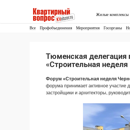
Жилые комплексы
Все
Профобъединения
Мероприятия
Госорганы
Н
Кадры
Инфраструктура
Благоустройство
Архитекту
Аренда
Продвижение
Поздравляем
Тюменская делегация 
Ещё
«Строительная неделя
Форум «Строительная неделя Черн
форума принимает активное участие д
застройщики и архитекторы, руковод