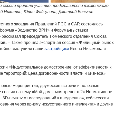
ой сессии приняли участие представители тюменского
ей Никитин, Юлия Файзулина, Дмитрий Бельков
естного заседания Правлений РСС и САР, состоялось
 форума «Зодчество ВРН» и Форума-выставки
– рассказал председатель Тюменского отделения Союза
ков
. – Также прошла экспертная сессия «Жилищный рынок:
остойно выступили наши
застройщики
Елена Низамова и
ессии «Индустриальное домостроение: от эффективности к
е территорий: цена договоренности власти и бизнеса».
деловые мероприятия, дружеские встречи и полезные
е сессии на тему «Мой дом – моя крепость?» Нормативное
3D-печать: от исследований к внедрению»,
кейс-сессия
ования через призму искусственного интеллекта» и другие