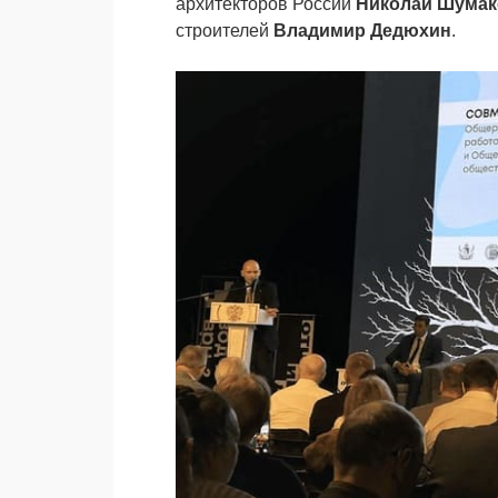
архитекторов России
Николай Шумак
строителей
Владимир
Дедюхин
.