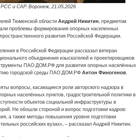
РСС и САР. Воронеж, 21.05.2026
телей Тюменской области
Андрей Никитин
, предметом
стали проблемы формирования опорных населенных
и пространственного развития Российской Федерации.
еления в Российской Федерации рассказал ветеран
ационального объединения изыскателей и проектировщиков
струменты ПАО ДОМ.РФ для развития опорных населённых
витию городской среды ПАО ДОМ.РФ
Антон
Финогенов
.
яты вопросы, касающиеся роли авторского надзора в
порных населённых пунктов, градостроительной политики в
оступности объектов социальной инфраструктуры в
орий. Не обошли стороной и вопрос подготовки кадров:
ия, а также методы повышения уровня подготовки
тельных российских вузах», – рассказал Андрей Никитин.