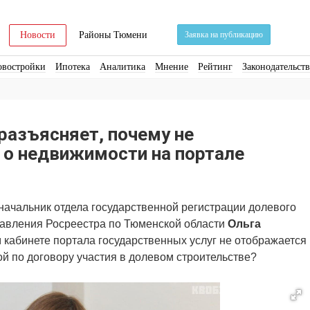
Новости
Районы Тюмени
Заявка на публикацию
овостройки
Ипотека
Аналитика
Мнение
Рейтинг
Законодательст
ра
Стройматериалы
Соцкультбыт
КРТ
ЖКХ
Земля
ИЖС
Торги
разъясняет, почему не
о недвижимости на портале
начальник отдела государственной регистрации долевого
правления Росреестра по Тюменской области
Ольга
кабинете портала государственных услуг не отображается
й по договору участия в долевом строительстве?