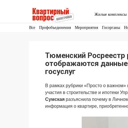
Жилые комплексы
Все
Профобъединения
Мероприятия
Госорганы
Н
Кадры
Инфраструктура
Благоустройство
Архитекту
Аренда
Продвижение
Поздравляем
Тюменский Росреестр 
Ещё
отображаются данные 
госуслуг
В рамках рубрики «Просто о важном» 
участия в строительстве и ипотеки У
Сумская
разъяснила почему в Личном 
информация о квартире, приобретенно