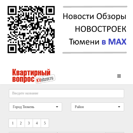
Город Тюмень
Район
1
2
3
4
5