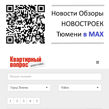
Город Тюмень
Район
1
2
3
4
5