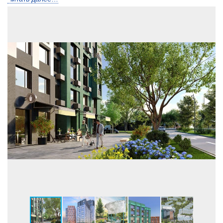
Лифты
Пассажирский и
грузопасс.
Высота потолков, м
2,73
Застройщик:
ООО СЗ СТРАНА.МЕЛЬНИКАЙТЕ (ГК Страна
Девелопмент)
Телефон консультанта