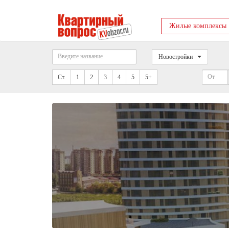
Жилые комплексы
Новостройки
Ст.
1
2
3
4
5
5+