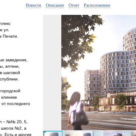
Новости
Описание
Отчет
Расположение
плекс
е ул.
а Печати.
ые заведения,
ы, аптеки,
 в шаговой
спублики.
городской
 клинике
 от последнего
л − №№ 20, 5,
я школа №2, а
. Есть и другие