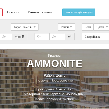
Новости
Районы Тюмени
Заявка на публикацию
Город Тюмень
Район
Сдан
Сдача
тыс.
м²
Застройщик
Квартал
AMMONITE
Район:
Центр
Тюмень
,
Профсоюзная
Срок сдачи:
4 кв. 2017г.
Материал стен:
каркасно-монолитный
Класс:
премиум, бизнес