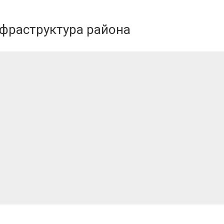
нейшие
провод по ул.
нфраструктура района