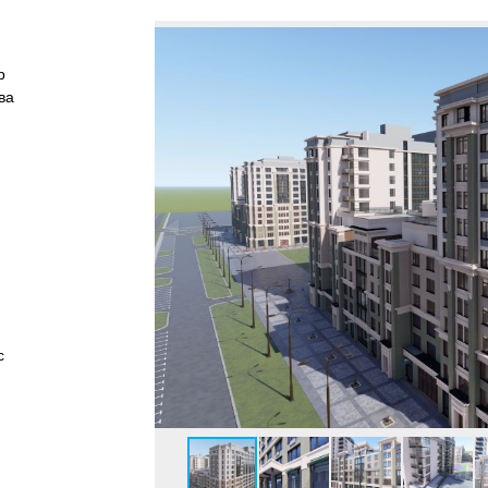
р
ва
с
 грузопасс.