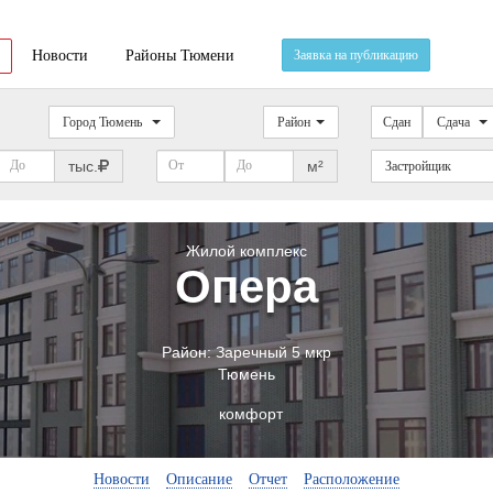
Новости
Районы Тюмени
Заявка на публикацию
Город Тюмень
Район
Сдан
Сдача
тыс.
м²
Застройщик
Жилой комплекс
Опера
Район:
Заречный 5 мкр
Тюмень
комфорт
Новости
Описание
Отчет
Расположение