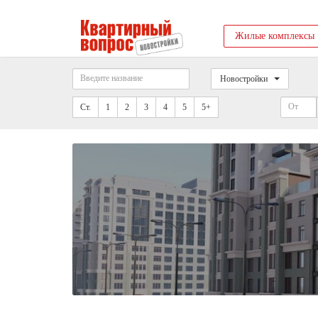
Жилые комплексы
Новостройки
Ст.
1
2
3
4
5
5+