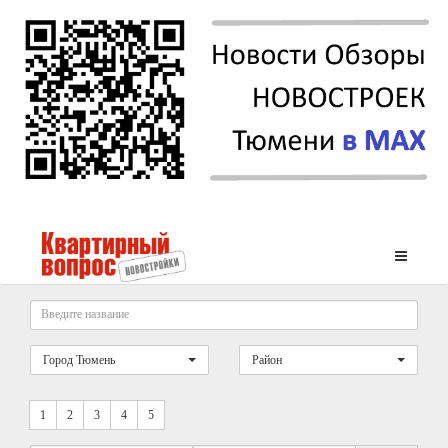
Город Тюмень
Район
1
2
3
4
5