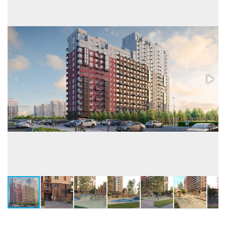
грузопасс.
Высота потолков, м
2,73-3,0
Застройщик:
ООО СЗ МЕРИДИАН ВОСТОК (Меридиан)
Телефон консультанта
• ВЫБРАТЬ КВАРТИРУ