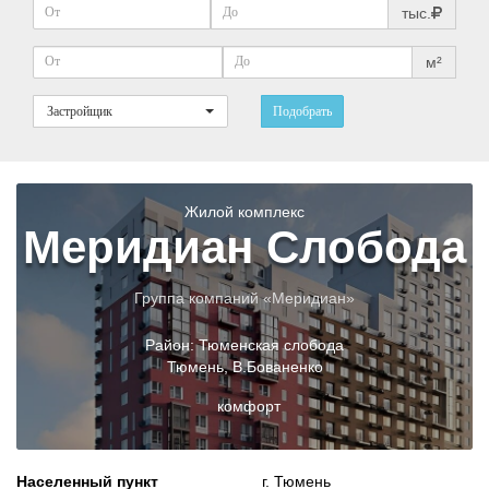
тыс.
м²
Застройщик
Подобрать
Жилой комплекс
Меридиан Слобода
Группа компаний «Меридиан»
Район:
Тюменская слобода
Тюмень
,
В.Бованенко
комфорт
Населенный пункт
г. Тюмень