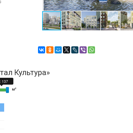
с
тал Культура»
: 137
Р-СТРОЙ (А3
м²