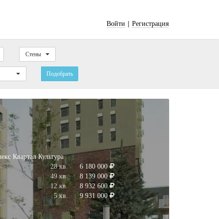
|
Войти
Регистрация
Стены
Подобрать
екс Квартал Культура
28 кв.
6 180 000
49 кв.
8 139 000
12 кв.
8 932 600
5 кв.
9 931 000