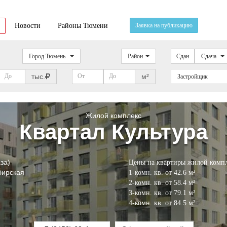
Новости
Районы Тюмени
Заявка на публикацию
Город Тюмень
Район
Сдан
Сдача
тыс.
м²
Застройщик
Жилой комплекс
Квартал Культура
за)
Цены на квартиры жилой компл
бирская
1-комн. кв. от 42.6
м²
2-комн. кв. от 58.4
м²
3-комн. кв. от 79.1
м²
4-комн. кв. от 84.5
м²