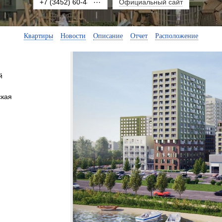
+7 (3452) 60-44-33
···
Официальный сайт
Квартиры
Новости
Описание
Отчет
Расположение
й
ская