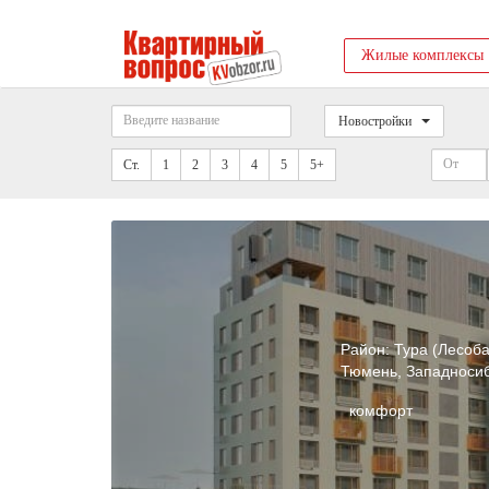
Жилые комплексы
Новостройки
Ст.
1
2
3
4
5
5+
Район:
Тура (Лесоба
Тюмень
,
Западноси
комфорт