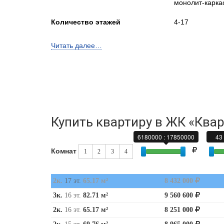
монолит-карка
Количество этажей
4-17
Квартир в доме
404
Читать далее…
количество подъездов
5
Лифты
Пассажирские
Высота потолков, м
2,7-3,15
Купить квартиру в ЖК «Квар
6180000 : 17850000
43 
Застройщик
ООО СЗ ИНТЕ
Комнат
1
2
3
4
Деволопмент)
Телефон консультанта
2к.
17 эт.
65.17 м²
8 432 000
3к.
16 эт.
82.71 м²
9 560 600
• ВЫБРАТЬ КВАРТИРУ
2к.
16 эт.
65.17 м²
8 251 000