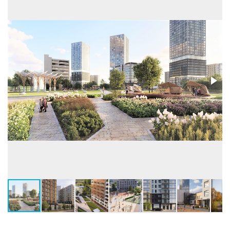
Лифты
Пассажирские
Высота потолков, м
2,7-3,89
Застройщик
ООО СЗ ДЖС
Бренд
Север
Телефон консультанта