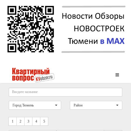
Город Тюмень
Район
1
2
3
4
5