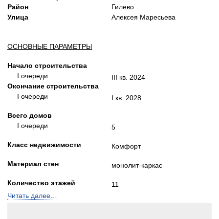
Район
Гилево
Улица
Алексея Маресьева
ОСНОВНЫЕ ПАРАМЕТРЫ
Начало строительства
I очереди
III кв. 2024
Окончание строительства
I очереди
I кв. 2028
Всего домов
I очереди
5
Класс недвижимости
Комфорт
Материал стен
монолит-каркас
Количество этажей
11
Читать далее…
Квартир в доме
От 162 до 195
количество подъездов
2-4