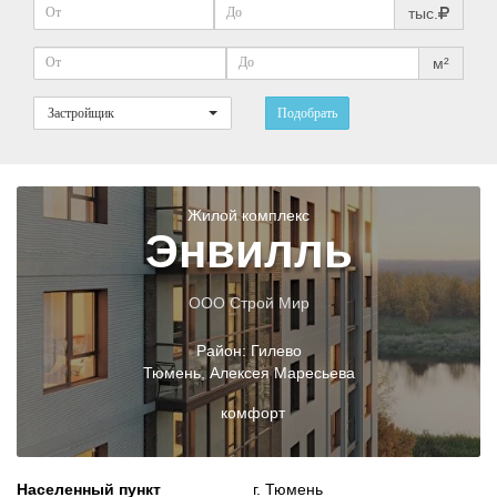
тыс.
м²
Застройщик
Подобрать
Жилой комплекс
Энвилль
ООО Строй Мир
Район:
Гилево
Тюмень
,
Алексея Маресьева
комфорт
Населенный пункт
г. Тюмень