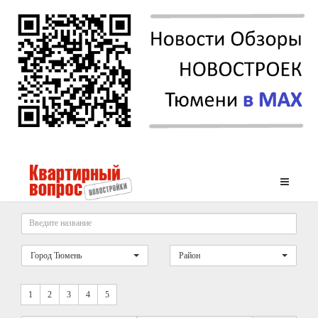
Город Тюмень
Район
1
2
3
4
5