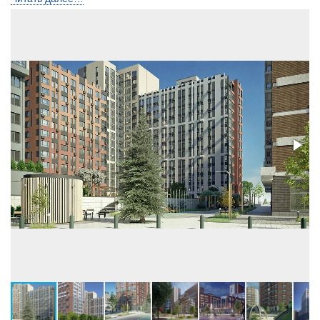
Лифты
Пассажирский и
грузопасс.
Высота потолков, м
2,7
Застройщик:
ООО СЗ ИСБ-НЕДВИЖИМОСТЬ
(ГК «География»)
Телефон консультанта:
8 (3452) 53-88-10
• ВЫБРАТЬ КВАРТИРУ