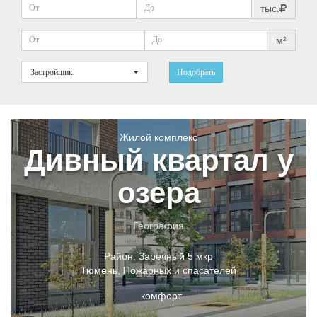
тыс.
м²
Застройщик
Подобрать
Жилой комплекс
Дивный квартал у
озера
География
Район:
Заречный 5 мкр
Тюмень
,
Пожарных и спасателей
комфорт