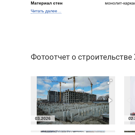
Материал стен
монолит-карка
Читать далее…
Количество этажей
8-22; 25
Квартир в доме
442
количество подъездов
5
Лифты
Пассажирский 
грузопасс.
Фотоотчет о строительстве
Высота потолков, м
2,75-3,35
Застройщик
ООО ЭНКО
Бренд
ЭНКО
Телефон консультанта
03.2026
02