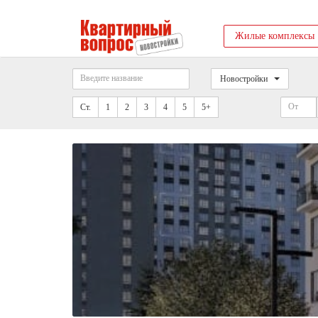
Жилые комплексы
Новостройки
Ст.
1
2
3
4
5
5+