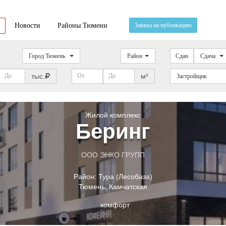
Новости
Районы Тюмени
Заявка на публикацию
Город Тюмень
Район
Сдан
Сдача
тыс.
м²
Застройщик
Жилой комплекс
Беринг
ООО ЭНКО ГРУПП
Район:
Тура (Лесобаза)
Тюмень
,
Камчатская
комфорт