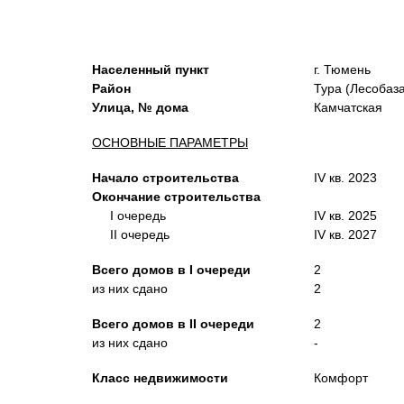
Населенный пункт
г. Тюмень
Район
Тура (Лесобаза
Улица, № дома
Камчатская
ОСНОВНЫЕ ПАРАМЕТРЫ
Начало строительства
IV кв. 2023
Окончание строительства
I очередь
IV кв. 2025
II очередь
IV кв. 2027
Всего домов в
I
очереди
2
из них сдано
2
Всего домов в
I
I
очереди
2
из них сдано
-
Класс недвижимости
Комфорт