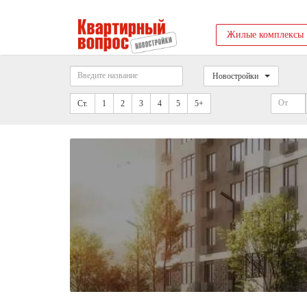
Жилые комплексы
Новостройки
Ст.
1
2
3
4
5
5+