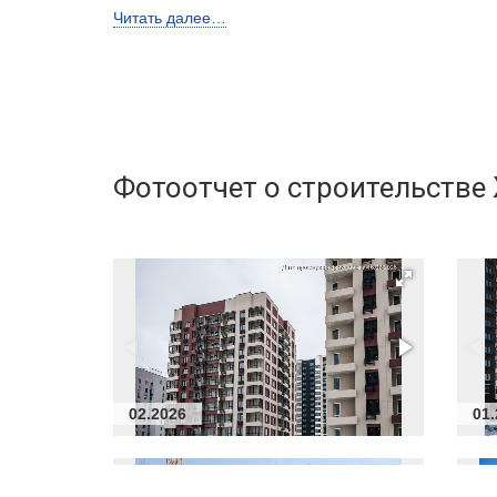
Квартир в доме
264 (179 – во I
Читать далее…
количество подъездов
1
Лифты
Пассажирские 
грузопасс.
Высота потолков, м
2,7 (3,3 – во II
Фотоотчет о строительстве
Застройщик
ООО СЗ ПСК 
Бренд
ПСК Дом деве
Телефон консультанта
02.2026
01