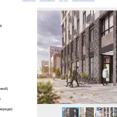
4
овой)
с
очереди)