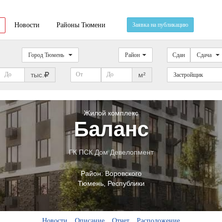
Новости
Районы Тюмени
Заявка на публикацию
Город Тюмень
Район
Сдан
Сдача
тыс.
м²
Застройщик
Жилой комплекс
Баланс
ГК ПСК Дом Девелопмент
Район:
Воровского
Тюмень
,
Республики
Новости
Описание
Отчет
Расположение