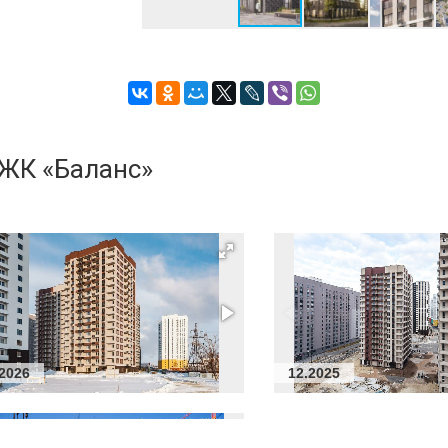
I очер.)
и
 очер.)
 ЖК «Баланс»
ДОМ
лопмент
.2026
12.2025