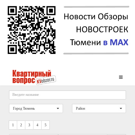
Город Тюмень
Район
1
2
3
4
5