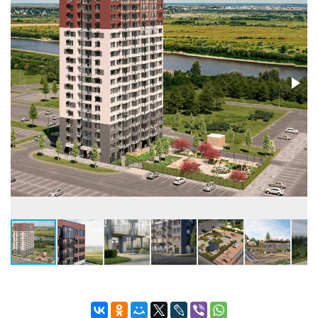
Застройщик
ООО СЗ Астон. Талисман
Бренд
Астон
Телефон консультанта