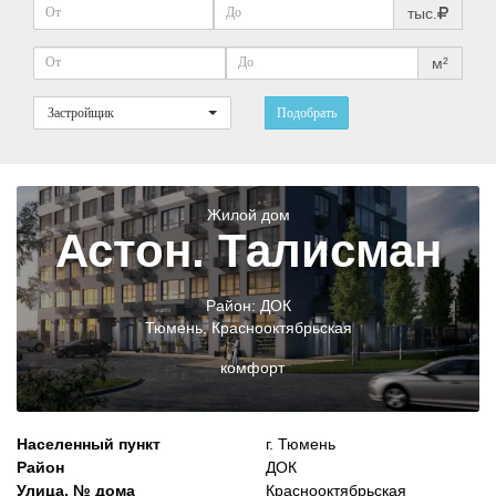
тыс.
м²
Застройщик
Подобрать
Жилой дом
Астон. Талисман
Район:
ДОК
Тюмень
,
Краснооктябрьская
комфорт
Населенный пункт
г. Тюмень
Район
ДОК
Улица, № дома
Краснооктябрьская