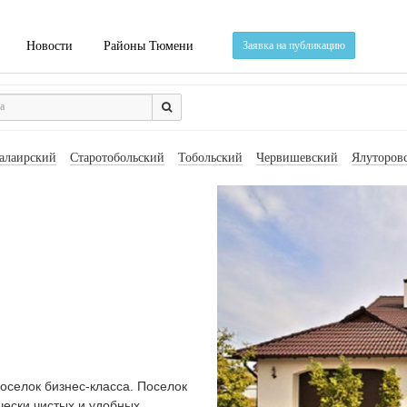
Новости
Районы Тюмени
Заявка на публикацию
алаирский
Старотобольский
Тобольский
Червишевский
Ялуторов
оселок бизнес-класса. Поселок
чески чистых и удобных