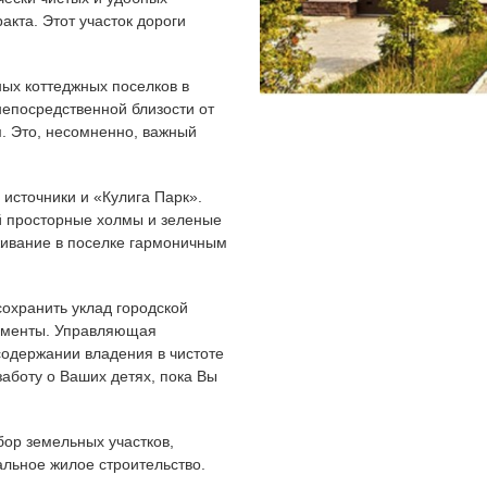
ракта.
Этот участок дороги
ных коттеджных поселков в
епосредственной близости от
м. Это, несомненно, важный
 источники и «Кулига Парк».
 просторные холмы и зеленые
живание в поселке гармоничным
охранить уклад городской
моменты. Управляющая
одержании владения в чистоте
заботу о Ваших детях, пока Вы
ор земельных участков,
альное жилое строительство.