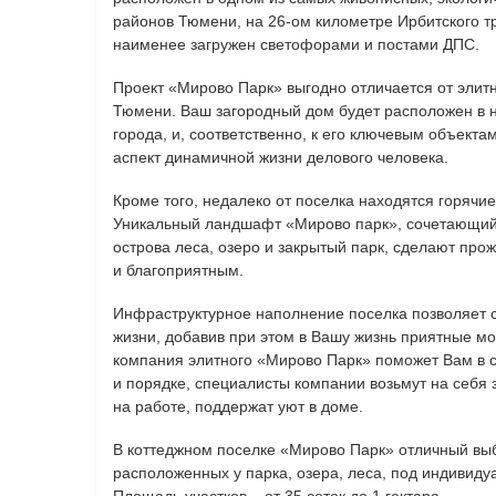
районов Тюмени, на 26-ом километре Ирбитского т
наименее загружен светофорами и постами ДПС.
Проект «Мирово Парк» выгодно отличается от элит
Тюмени. Ваш загородный дом будет расположен в н
города, и, соответственно, к его ключевым объекта
аспект динамичной жизни делового человека.
Кроме того, недалеко от поселка находятся горячие
Уникальный ландшафт «Мирово парк», сочетающий
острова леса, озеро и закрытый парк, сделают про
и благоприятным.
Инфраструктурное наполнение поселка позволяет с
жизни, добавив при этом в Вашу жизнь приятные 
компания элитного «Мирово Парк» поможет Вам в с
и порядке, специалисты компании возьмут на себя 
на работе, поддержат уют в доме.
В коттеджном поселке «Мирово Парк» отличный выб
расположенных у парка, озера, леса, под индивиду
Площадь участков – от 35 соток до 1 гектара.