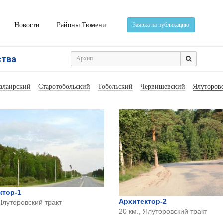
Новости
Районы Тюмени
Заявка на публикацию
ства
алаирский
Старотобольский
Тобольский
Червишевский
Ялуторов
ктор-1
Архитектор-2
 Ялуторовский тракт
20 км., Ялуторовский тракт