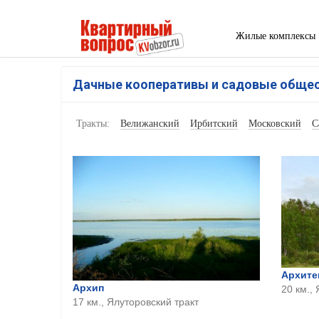
Жилые комплексы
Дачные кооперативы и садовые обще
Тракты:
Велижанский
Ирбитский
Московский
С
Архите
Архип
20 км.,
17 км., Ялуторовский тракт