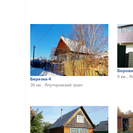
Борови
9 км., 
Березка-4
30 км., Ялуторовский тракт