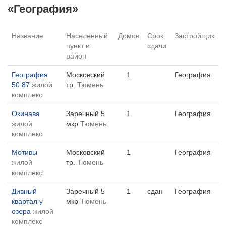
«География»
Название
Населенный
Домов
Срок
Застройщик
пункт и
сдачи
район
География
Московский
1
География
50.87
жилой
тр.
Тюмень
комплекс
Окинава
Заречный 5
1
География
жилой
мкр
Тюмень
комплекс
Мотивы
Московский
1
География
жилой
тр.
Тюмень
комплекс
Дивный
Заречный 5
1
сдан
География
квартал у
мкр
Тюмень
озера
жилой
комплекс